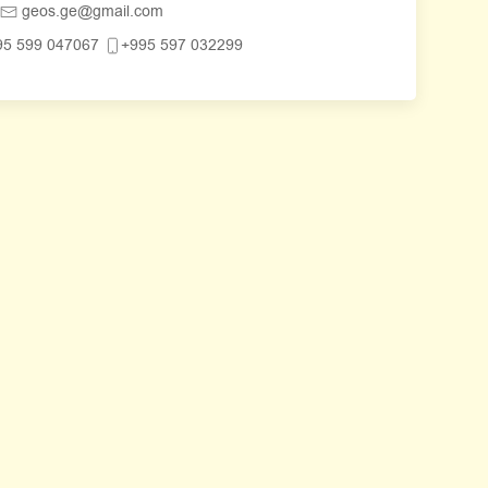
geos.ge@gmail.com
95 599 047067
+995 597 032299