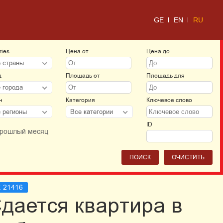
GE
EN
RU
ries
Цена от
Цена до
 страны
д
Площадь от
Площадь для
 города
н
Категория
Ключевое слово
 регионы
Все категории
ID
рошлый месяц
ПОИСК
ОЧИСТИТЬ
:
21416
дается квартира в