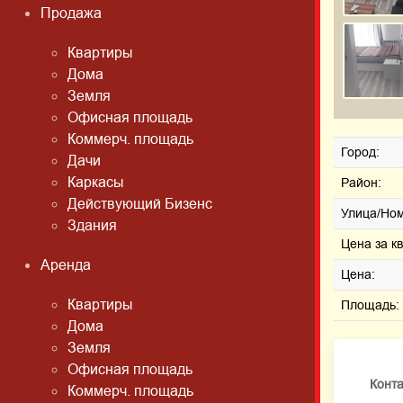
Продажа
Квартиры
Дома
Земля
Офисная площадь
Коммерч. площадь
Город:
Дачи
Каркасы
Район:
Действующий Бизенс
Улица/Ном
Здания
Цена за к
Аренда
Цена:
Квартиры
Площадь:
Дома
Земля
Офисная площадь
Конт
Коммерч. площадь