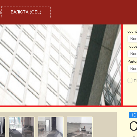
ВАЛЮТА
(
GEL
)
И
count
Все
Горо
Все
Райо
Все
П
ID
С