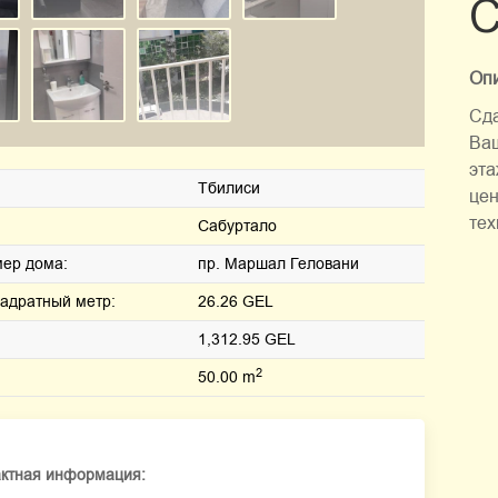
С
Опи
Сда
Ваш
эта
Тбилиси
цен
тех
Сабуртало
ер дома:
пр. Маршал Геловани
вадратный метр:
26.26 GEL
1,312.95 GEL
2
50.00 m
актная информация: