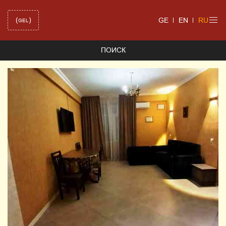
(
)
GE
EN
RU
GEL
ПОИСК