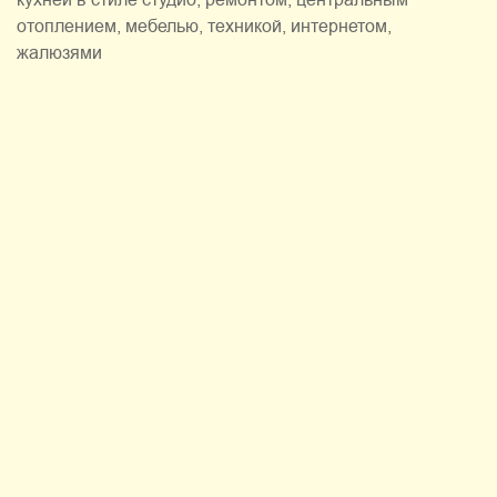
кухней в стиле студио, ремонтом, центральным
отоплением, мебелью, техникой, интернетом,
жалюзями