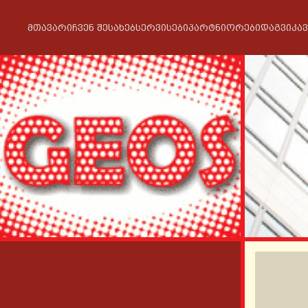
ᲛᲗᲐᲕᲐᲠᲘ
ᲩᲕᲔᲜ ᲨᲔᲡᲐᲮᲔᲑ
ᲡᲔᲠᲕᲘᲡᲔᲑᲘ
ᲞᲐᲠᲢᲜᲘᲝᲠᲔᲑᲘ
ᲓᲐᲒᲕᲘᲙᲐ