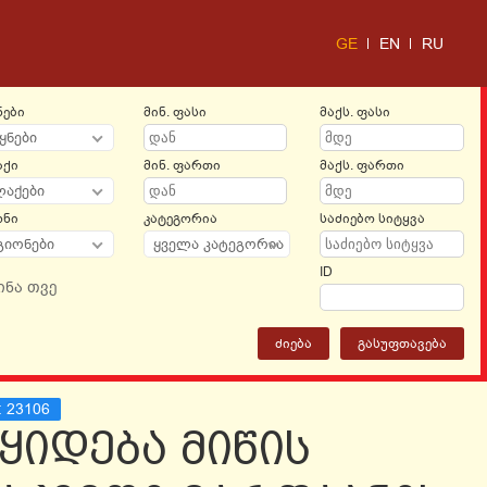
GE
EN
RU
ნები
მინ. ფასი
მაქს. ფასი
ყნები
აქი
მინ. ფართი
მაქს. ფართი
ლაქები
ონი
კატეგორია
საძიებო სიტყვა
გიონები
ყველა კატეგორია
ID
ინა თვე
ᲫᲘᲔᲑᲐ
ᲒᲐᲡᲣᲤᲗᲐᲕᲔᲑᲐ
:
23106
ყიდება მიწის