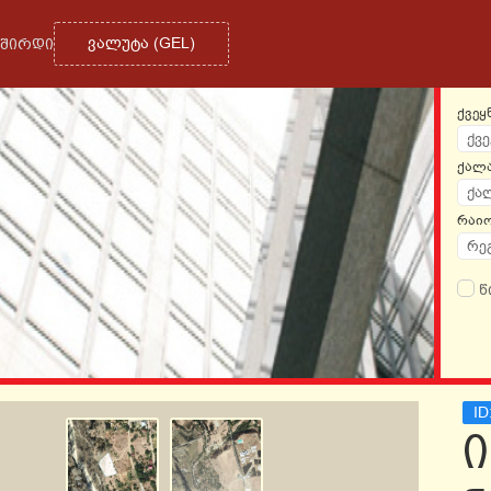
ᲕᲐᲚᲣᲢᲐ
(
GEL
)
ᲕᲨᲘᲠᲓᲘ
ქვეყ
ქვე
ქალ
ქა
რაი
რე
წ
ID
ი